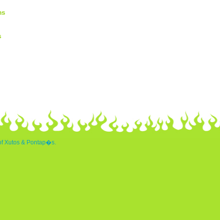
ms
s
 of Xutos & Pontap�s.