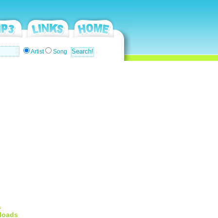
Artist
Song
s
loads