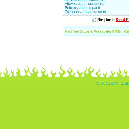
Atravessar um grande rio
Entre o voltar e o partir
Estranha vontade de amar
Ringtone:
Send P
Find free Xutos & Pontap�s MP3s
|
Xu
All Xutos & Pontap�s