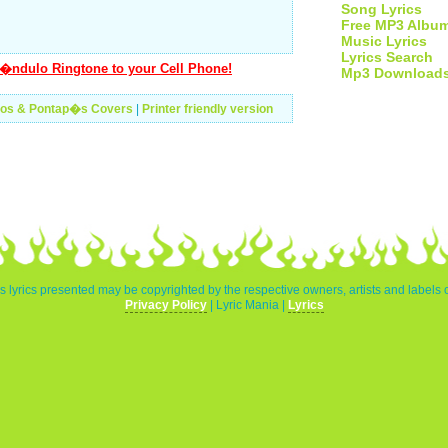
Song Lyrics
Free MP3 Albu
Music Lyrics
Lyrics Search
�ndulo Ringtone to your Cell Phone!
Mp3 Download
tos & Pontap�s Covers
|
Printer friendly version
 lyrics presented may be copyrighted by the respective owners, artists and labels
Privacy Policy
| Lyric Mania |
Lyrics