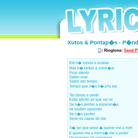
Xutos & Pontap�s - P�ndu
Ringtone:
Send P
Ele h� coisas a acabar
Mas h� tantas a come�ar
Ficar atento
Saber usar
Saber dar tempo
Tempo que n�o h� p'ra dar
Ter ideias e sentir
Estar atento ao que vai vir
Se n�o perder a esperan�a
se souber aguentar
Se n�o perder
Serei eu capaz de dar
S� sei que amar � querer-me a mim
E querer-me a mim d�-me o poder
De inventar, de conseguir