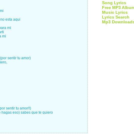
Song Lyrics
Free MP3 Albu
 mi
Music Lyrics
Lyrics Search
 no esta aqui
Mp3 Download
para mi
rti
a mi
(por sentir tu amor)
iero,
or sentir tu amor!!)
 hagas eso) sabes que te quiero