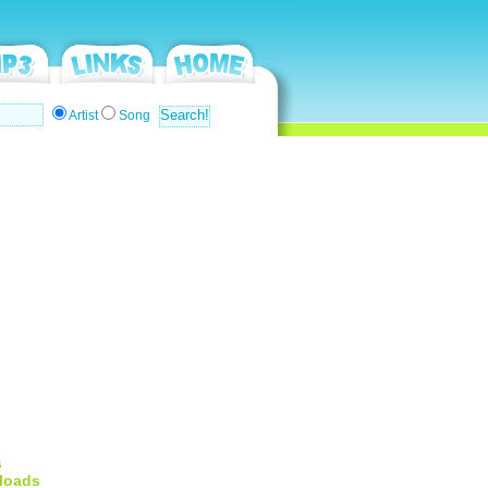
Artist
Song
s
loads