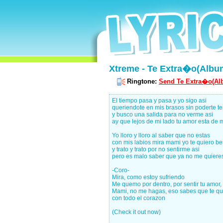
Xtreme - Te Extra�o(Album
Ringtone:
Send Te Extra�o(Alb
El tiempo pasa y pasa y yo sigo asi
queriendote en mis brasos sin poderte t
y busco una salida para no verme asi
ay que lejos de mi lado tu amor esta de 
Yo lloro y lloro al saber que no estas
con mis labios mira mami yo te quiero be
y trato y trato por no sentirme asi
pero es malo saber que ya no me quiere
-Coro-
Mira, como estoy sufriendo
Me quemo por dentro, por sentir tu amor, 
Mami, no me hagas, eso sabes que te qu
con todo el corazon
(Check it out now)