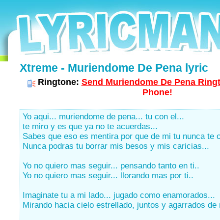
Xtreme - Muriendome De Pena lyric
Ringtone:
Send Muriendome De Pena Ringto
Phone!
Yo aqui... muriendome de pena... tu con el...
te miro y es que ya no te acuerdas...
Sabes que eso es mentira por que de mi tu nunca te o
Nunca podras tu borrar mis besos y mis caricias...
Yo no quiero mas seguir... pensando tanto en ti..
Yo no quiero mas seguir... llorando mas por ti..
Imaginate tu a mi lado... jugado como enamorados...
Mirando hacia cielo estrellado, juntos y agarrados de