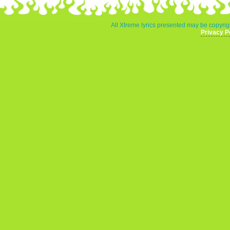
All Xtreme lyrics presented may be copyrigh
Privacy P