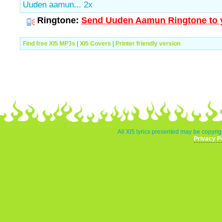
Uuden aamun... 2x
Ringtone:
Send Uuden Aamun Ringtone to y
Find free Xl5 MP3s
|
Xl5 Covers
|
Printer friendly version
All Xl5 lyrics presented may be copyrigh
Privacy P