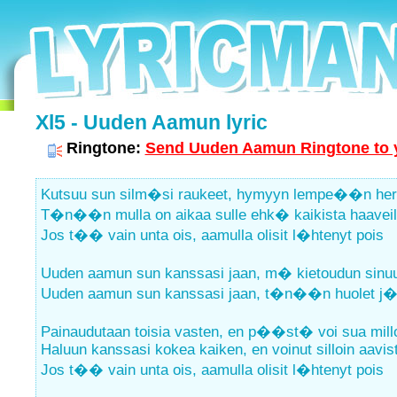
Xl5 - Uuden Aamun lyric
Ringtone:
Send Uuden Aamun Ringtone to y
Kutsuu sun silm�si raukeet, hymyyn lempe��n he
T�n��n mulla on aikaa sulle ehk� kaikista haaveil
Jos t�� vain unta ois, aamulla olisit l�htenyt pois
Uuden aamun sun kanssasi jaan, m� kietoudun sinu
Uuden aamun sun kanssasi jaan, t�n��n huolet j
Painaudutaan toisia vasten, en p��st� voi sua mill
Haluun kanssasi kokea kaiken, en voinut silloin aavis
Jos t�� vain unta ois, aamulla olisit l�htenyt pois