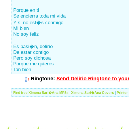
Porque en ti
Se encierra toda mi vida
Y si no est�s conmigo
Mi bien
No soy feliz
Es pasi�n, delirio
De estar contigo
Pero soy dichosa
Porque me quieres
Tan bien
Ringtone:
Send Delirio Ringtone to you
Find free Ximena Sari�Ana MP3s
|
Ximena Sari�Ana Covers
|
Printer