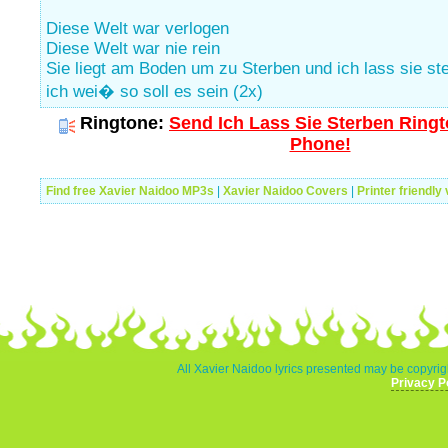
Diese Welt war verlogen
Diese Welt war nie rein
Sie liegt am Boden um zu Sterben und ich lass sie st
ich wei� so soll es sein (2x)
Ringtone:
Send Ich Lass Sie Sterben Ringt
Phone!
Find free Xavier Naidoo MP3s
|
Xavier Naidoo Covers
|
Printer friendly
All Xavier Naidoo lyrics presented may be copyrigh
Privacy P