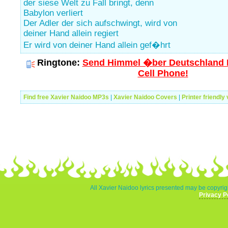
der siese Welt zu Fall bringt, denn
Babylon verliert
Der Adler der sich aufschwingt, wird von
deiner Hand allein regiert
Er wird von deiner Hand allein gef�hrt
Ringtone:
Send Himmel �ber Deutschland R
Cell Phone!
Find free Xavier Naidoo MP3s
|
Xavier Naidoo Covers
|
Printer friendly
All Xavier Naidoo lyrics presented may be copyrigh
Privacy P