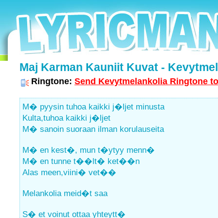
Maj Karman Kauniit Kuvat - Kevytmela
Ringtone:
Send Kevytmelankolia Ringtone to
M� pyysin tuhoa kaikki j�ljet minusta
Kulta,tuhoa kaikki j�ljet
M� sanoin suoraan ilman korulauseita
M� en kest�, mun t�ytyy menn�
M� en tunne t��lt� ket��n
Alas meen,viini� vet��
Melankolia meid�t saa
S� et voinut ottaa yhteytt�