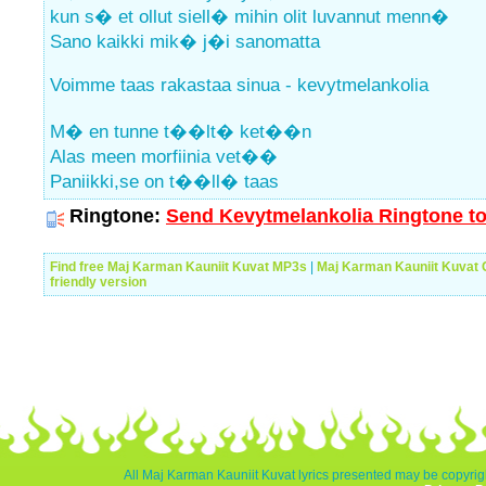
kun s� et ollut siell� mihin olit luvannut menn�
Sano kaikki mik� j�i sanomatta
Voimme taas rakastaa sinua - kevytmelankolia
M� en tunne t��lt� ket��n
Alas meen morfiinia vet��
Paniikki,se on t��ll� taas
Ringtone:
Send Kevytmelankolia Ringtone to
Find free Maj Karman Kauniit Kuvat MP3s
|
Maj Karman Kauniit Kuvat
friendly version
All Maj Karman Kauniit Kuvat lyrics presented may be copyrigh