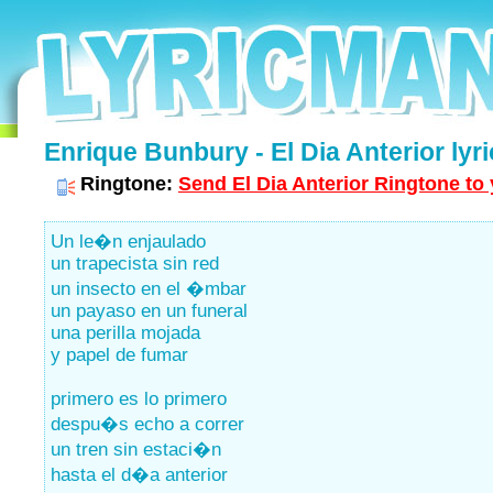
Enrique Bunbury - El Dia Anterior lyri
Ringtone:
Send El Dia Anterior Ringtone to
Un le�n enjaulado
un trapecista sin red
un insecto en el �mbar
un payaso en un funeral
una perilla mojada
y papel de fumar
primero es lo primero
despu�s echo a correr
un tren sin estaci�n
hasta el d�a anterior