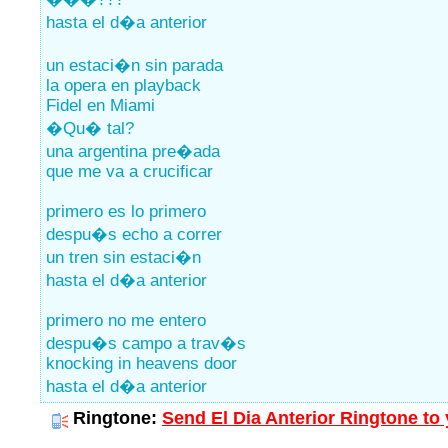
hasta el d�a anterior
un estaci�n sin parada
la opera en playback
Fidel en Miami
�Qu� tal?
una argentina pre�ada
que me va a crucificar
primero es lo primero
despu�s echo a correr
un tren sin estaci�n
hasta el d�a anterior
primero no me entero
despu�s campo a trav�s
knocking in heavens door
hasta el d�a anterior
Ringtone:
Send El Dia Anterior Ringtone to