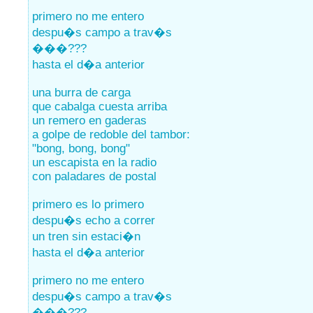
primero no me entero
despu�s campo a trav�s
���???
hasta el d�a anterior
una burra de carga
que cabalga cuesta arriba
un remero en gaderas
a golpe de redoble del tambor:
"bong, bong, bong"
un escapista en la radio
con paladares de postal
primero es lo primero
despu�s echo a correr
un tren sin estaci�n
hasta el d�a anterior
primero no me entero
despu�s campo a trav�s
���???