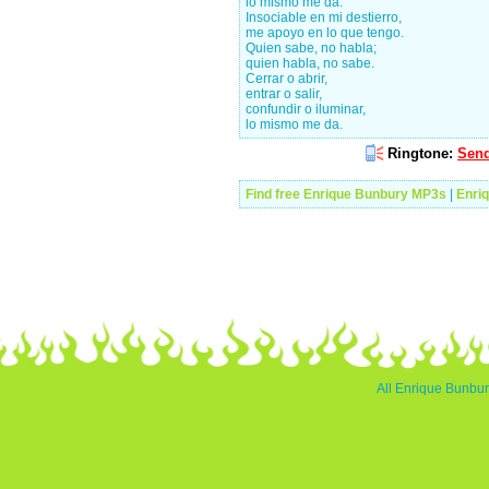
lo mismo me da.
Insociable en mi destierro,
me apoyo en lo que tengo.
Quien sabe, no habla;
quien habla, no sabe.
Cerrar o abrir,
entrar o salir,
confundir o iluminar,
lo mismo me da.
Ringtone:
Send
Find free Enrique Bunbury MP3s
|
Enri
All Enrique Bunbur