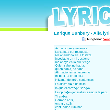
Enrique Bunbury - Alfa lyri
Ringtone:
Send
Acusaciones y reservas.
La callada por respuesta.
Me abandono en la tristeza.
Insociable en mi destierro,
me apoyo en lo que tengo.
Quien sabe, no habla;
quien habla, no sabe.
Afirmaciones tan extremas,
mi postura predilecta.
Hilvanando m�s sentencias.
La discreci�n delimita
lo que el coraz�n sab�a.
La opini�n general es siempre la peor.
Tiran�a.
Cerrar o abrir,
entrar o salir,
confundir o iluminar,