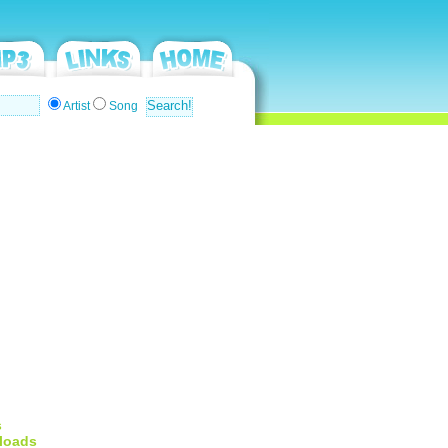
Artist
Song
s
loads