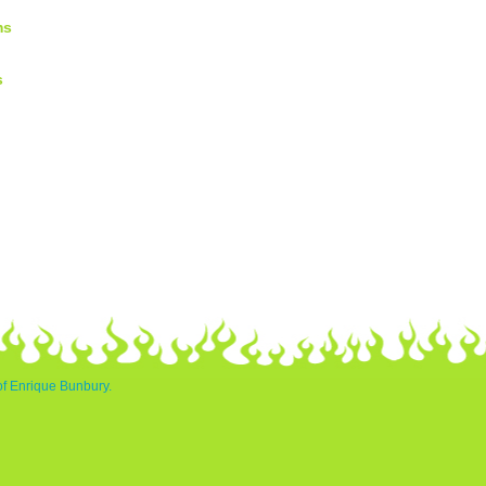
ms
s
of Enrique Bunbury.