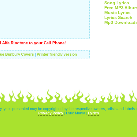
Song Lyrics
Free MP3 Albu
Music Lyrics
Lyrics Search
Mp3 Download
 Alfa Ringtone to your Cell Phone!
que Bunbury Covers
|
Printer friendly version
y lyrics presented may be copyrighted by the respective owners, artists and labels 
Privacy Policy
| Lyric Mania |
Lyrics