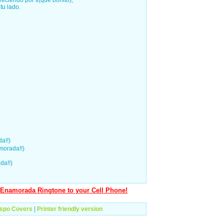
eciendo por ti(que bonito),
tu lado.
a!!)
morada!!)
da!!)
Enamorada Ringtone to your Cell Phone!
espo Covers
|
Printer friendly version