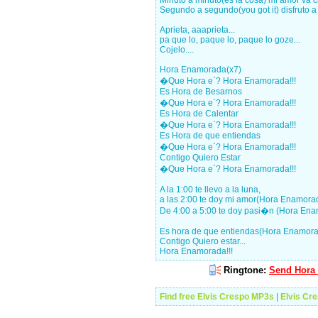
Minuto a minuto(es la cosa) mi amor va cr
Segundo a segundo(you got it) disfruto a 
Aprieta, aaaprieta...
pa que lo, paque lo, paque lo goze...
Cojelo....
Hora Enamorada(x7)
�Que Hora e`? Hora Enamorada!!!
Es Hora de Besarnos
�Que Hora e`? Hora Enamorada!!!
Es Hora de Calentar
�Que Hora e`? Hora Enamorada!!!
Es Hora de que entiendas
�Que Hora e`? Hora Enamorada!!!
Contigo Quiero Estar
�Que Hora e`? Hora Enamorada!!!
A la 1:00 te llevo a la luna,
a las 2:00 te doy mi amor(Hora Enamorad
De 4:00 a 5:00 te doy pasi�n (Hora Ena
Es hora de que entiendas(Hora Enamora
Contigo Quiero estar...
Hora Enamorada!!!
Ringtone:
Send Hora 
Find free Elvis Crespo MP3s
|
Elvis Cr