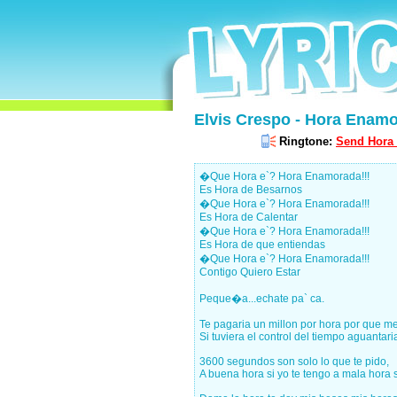
Elvis Crespo - Hora Enamo
Ringtone:
Send Hora 
�Que Hora e`? Hora Enamorada!!!
Es Hora de Besarnos
�Que Hora e`? Hora Enamorada!!!
Es Hora de Calentar
�Que Hora e`? Hora Enamorada!!!
Es Hora de que entiendas
�Que Hora e`? Hora Enamorada!!!
Contigo Quiero Estar
Peque�a...echate pa` ca.
Te pagaria un millon por hora por que me
Si tuviera el control del tiempo aguantari
3600 segundos son solo lo que te pido,
A buena hora si yo te tengo a mala hora si