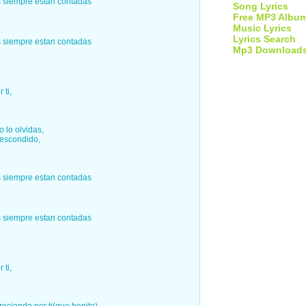
s siempre estan contadas
Song Lyrics
Free MP3 Albu
Music Lyrics
Lyrics Search
s siempre estan contadas
Mp3 Download
 ti,
 lo olvidas,
 escondido,
s siempre estan contadas
s siempre estan contadas
 ti,