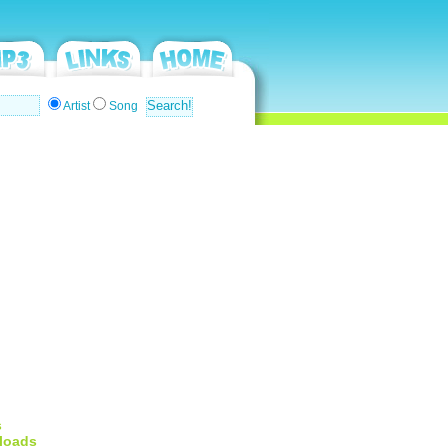
Artist
Song
s
loads