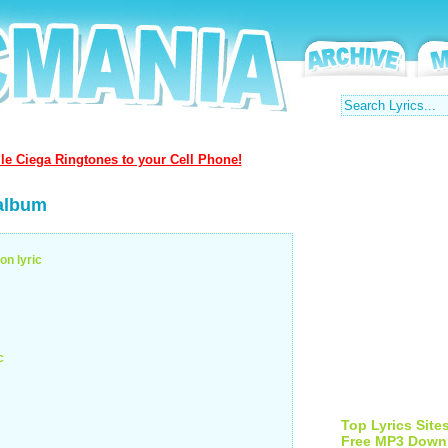
le Ciega Ringtones to your Cell Phone!
 album
on lyric
c
Top Lyrics Site
Free MP3 Down