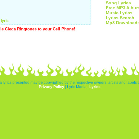
Song Lyrics
Free MP3 Albu
Music Lyrics
Lyrics Search
 lyric
Mp3 Download
le Ciega Ringtones to your Cell Phone!
a lyrics presented may be copyrighted by the respective owners, artists and labels 
Privacy Policy
| Lyric Mania |
Lyrics