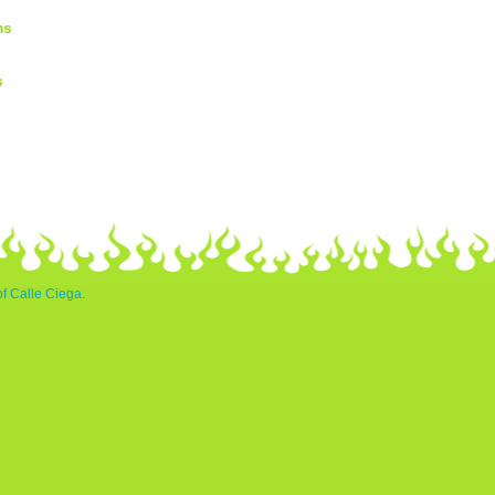
ms
s
of Calle Ciega.