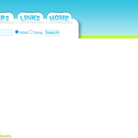
Artist
Song
s
loads