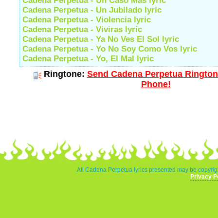
Cadena Perpetua - Un Caso Mas lyric
Cadena Perpetua - Un Jubilado lyric
Cadena Perpetua - Violencia lyric
Cadena Perpetua - Viviras lyric
Cadena Perpetua - Ya No Ves El Sol lyric
Cadena Perpetua - Yo No Soy Como Vos lyric
Cadena Perpetua - Yo, El Mal lyric
Ringtone:
Send Cadena Perpetua Ringtone
Phone!
All Cadena Perpetua lyrics presented may be copyrigh
Privacy P