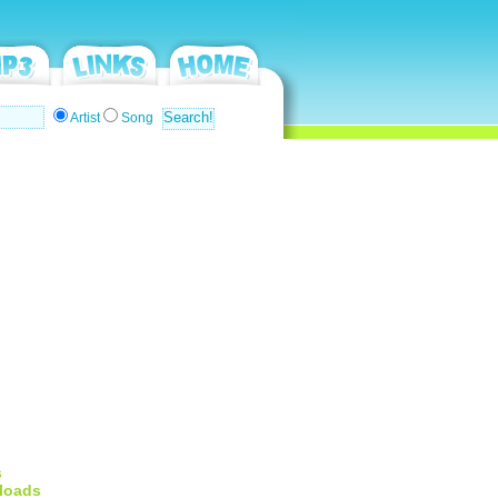
Artist
Song
s
loads