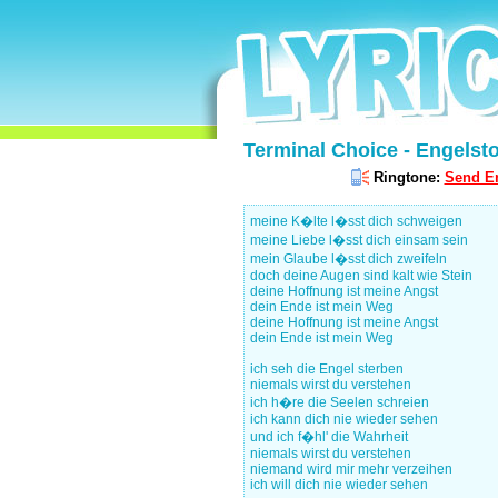
Terminal Choice - Engelsto
Ringtone:
Send En
meine K�lte l�sst dich schweigen
meine Liebe l�sst dich einsam sein
mein Glaube l�sst dich zweifeln
doch deine Augen sind kalt wie Stein
deine Hoffnung ist meine Angst
dein Ende ist mein Weg
deine Hoffnung ist meine Angst
dein Ende ist mein Weg
ich seh die Engel sterben
niemals wirst du verstehen
ich h�re die Seelen schreien
ich kann dich nie wieder sehen
und ich f�hl' die Wahrheit
niemals wirst du verstehen
niemand wird mir mehr verzeihen
ich will dich nie wieder sehen