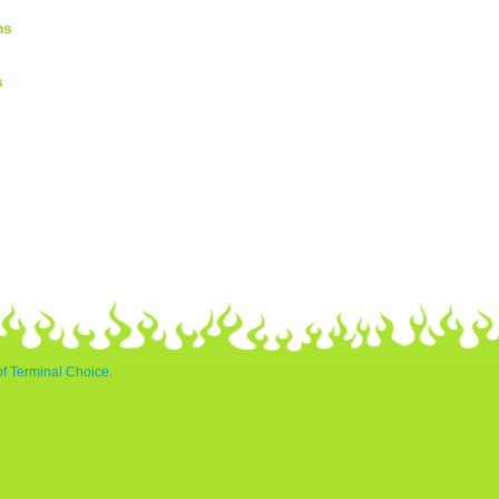
ms
s
of Terminal Choice.