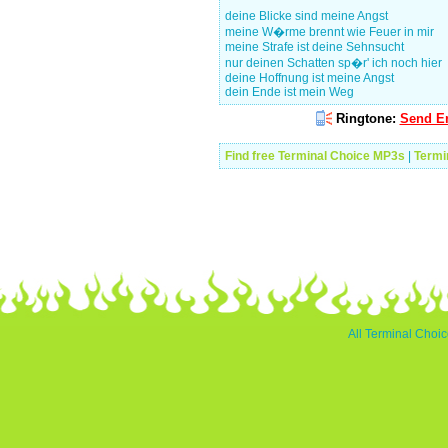
deine Blicke sind meine Angst
meine W�rme brennt wie Feuer in mir
meine Strafe ist deine Sehnsucht
nur deinen Schatten sp�r' ich noch hier
deine Hoffnung ist meine Angst
dein Ende ist mein Weg
Ringtone:
Send En
Find free Terminal Choice MP3s
|
Termi
All Terminal Choic