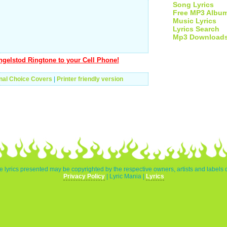
Song Lyrics
Free MP3 Albu
Music Lyrics
Lyrics Search
Mp3 Download
gelstod Ringtone to your Cell Phone!
nal Choice Covers
|
Printer friendly version
e lyrics presented may be copyrighted by the respective owners, artists and labels 
Privacy Policy
| Lyric Mania |
Lyrics