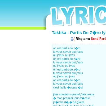
Taktika - Partis De Z�ro ly
Ringtone:
Send Part
on est partis de z�ro
tu veux savoir qui j'suis
ou j'vais, ou j'vas
on est partis de z�ro
tu veux savoir qui j'suis
ou j'vais, ou j'vas
on est partis de z�ro
tu veux savoir qui j'suis
ou j'vais, ou j'vas
on est partis de z�ro
tu veux savoir qui j'suis
c'est facile �coute �a!
j'me souviens quand j'tais jeune
� mon premier jour d'�cole
j'r�vais d�j� de gloire