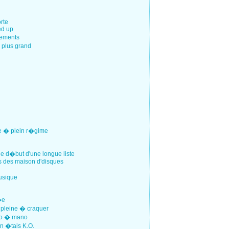
orte
ed up
nements
 plus grand
le � plein r�gime
le d�but d'une longue liste
ns des maison d'disques
musique
�e
s pleine � craquer
ano � mano
n �tais K.O.