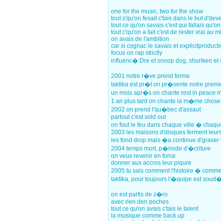
one for the music, two for the show
tout s'qu'on fesait c'tais dans le but d'dev
tout ce qu'on savais c'est qui fallais qu'
tout c'qu'on a fait c'est de rester vrai au m
on avais de l'ambition
car si cognac le savais et explicitproduct
focus on rap strictly
influenc� Dre et snoop dog, shuriken e
2001 notre r�ve prend forme
taktika est pr�t on pr�sente notre prem
un mois apr�s on chante rest in peace 
1 an plus tard on chante la m�me chose
2002 on prend l'qu�bec d'assaut
partout c'est sold out
on fout le feu dans chaque ville � chaq
2003 les maisons d'disques ferment leurs
les fond drop mais �a continue d'graver 
2004 temps mort, p�riode d'�criture
on veux revenir en force
donner aux accros leur piqure
2005 tu sais comment l'histoire � comm
taktika, pour toujours l'�quipe est soud
on est partis de z�ro
avec rien den poches
tout ce qu'on avais c'tais le talent
la musique comme back up