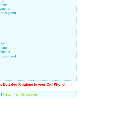
orte
ed up
nements
 plus grand
orte
ed up
nements
 plus grand
is De Z�ro Ringtone to your Cell Phone!
s
|
Printer friendly version