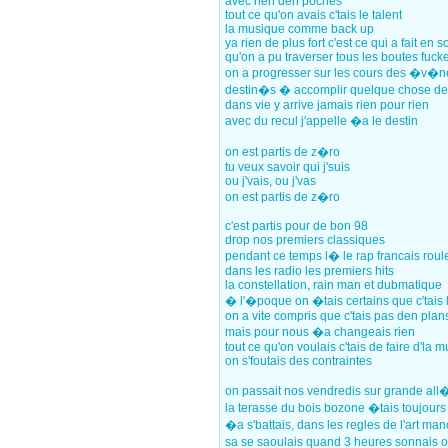
avec rien den poches
tout ce qu'on avais c'tais le talent
la musique comme back up
ya rien de plus fort c'est ce qui a fait en s
qu'on a pu traverser tous les boutes fuck
on a progresser sur les cours des �v�
destin�s � accomplir quelque chose de
dans vie y arrive jamais rien pour rien
avec du recul j'appelle �a le destin
on est partis de z�ro
tu veux savoir qui j'suis
ou j'vais, ou j'vas
on est partis de z�ro
c'est partis pour de bon 98
drop nos premiers classiques
pendant ce temps l� le rap francais rou
dans les radio les premiers hits
la constellation, rain man et dubmatique
� l'�poque on �tais certains que c'tais 
on a vite compris que c'tais pas den pla
mais pour nous �a changeais rien
tout ce qu'on voulais c'tais de faire d'la 
on s'foutais des contraintes
on passait nos vendredis sur grande all
la terasse du bois bozone �tais toujour
�a s'battais, dans les regles de l'art m
sa se saoulais quand 3 heures sonnais o