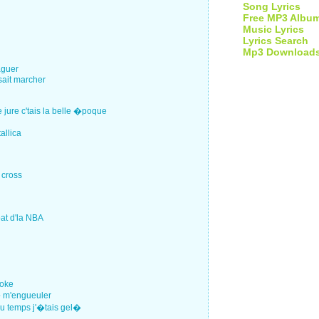
Song Lyrics
Free MP3 Albu
Music Lyrics
Lyrics Search
Mp3 Download
aguer
esait marcher
jure c'tais la belle �poque
allica
 cross
oat d'la NBA
hoke
� m'engueuler
 du temps j'�tais gel�