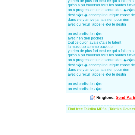
ya rien de plus fort c'est ce qui a fait en s
qu'on a pu traverser tous les boutes fuck
on a progresser sur les cours des �v�
destin�s � accomplir quelque chose de
dans vie y arrive jamais rien pour rien
avec du recul j'appelle �a le destin
on est partis de z�ro
avec rien den poches
tout ce qu'on avais c'tais le talent
la musique comme back up
ya rien de plus fort c'est ce qui a fait en s
qu'on a pu traverser tous les boutes fuck
on a progresser sur les cours des �v�
destin�s � accomplir quelque chose de
dans vie y arrive jamais rien pour rien
avec du recul j'appelle �a le destin
on est partis de z�ro
on est partis de z�ro
Ringtone:
Send Part
Find free Taktika MP3s
|
Taktika Cover