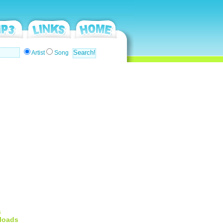
Artist
Song
s
loads