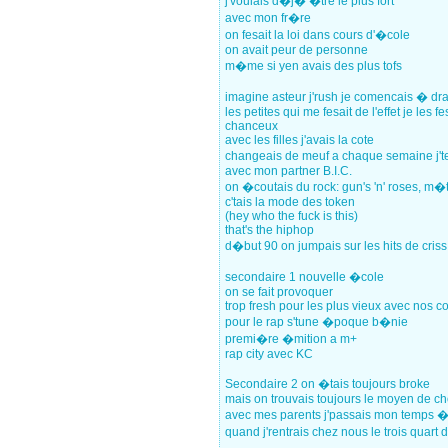
j'voulais d�j� �tre le plus fort
avec mon fr�re
on fesait la loi dans cours d'�cole
on avait peur de personne
m�me si yen avais des plus tofs
imagine asteur j'rush je comencais � dr
les petites qui me fesait de l'effet je les f
chanceux
avec les filles j'avais la cote
changeais de meuf a chaque semaine j'te 
avec mon partner B.I.C.
on �coutais du rock: gun's 'n' roses, m�t
c'tais la mode des token
(hey who the fuck is this)
that's the hiphop
d�but 90 on jumpais sur les hits de criss
secondaire 1 nouvelle �cole
on se fait provoquer
trop fresh pour les plus vieux avec nos c
pour le rap s'tune �poque b�nie
premi�re �mition a m+
rap city avec KC
Secondaire 2 on �tais toujours broke
mais on trouvais toujours le moyen de c
avec mes parents j'passais mon temps 
quand j'rentrais chez nous le trois quart