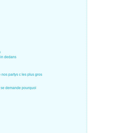
n
lein dedans
 nos partys c les plus gros
st se demande pourquoi