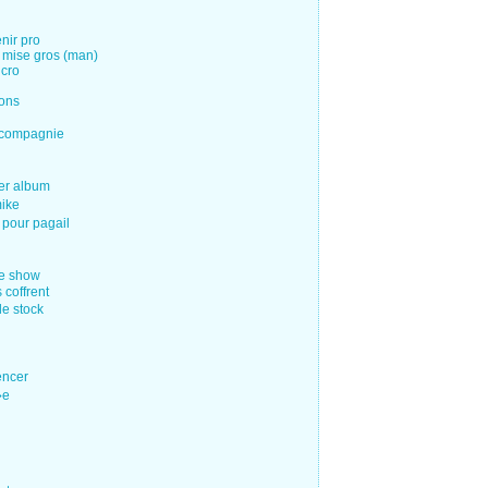
enir pro
on mise gros (man)
icro
ions
t compagnie
ier album
mike
 pour pagail
ue show
 coffrent
le stock
encer
�e