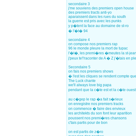
secondaire 3
j'me souviens des premiers open house
des premiers tracts anti-yo
aparaissent dans les rues du south
la guerre est pris avec les punks
y p�tent la face au domaine de st-ro
� l'�t� 94
secondaire 4
on compose nos premiers rap
96 le monde pleure la mort de tupac
l'�t�, les premi�res �meutes la st-jea
j'peux te'l'raconter de A � Z j'�tais en p
Secondaire 5
on fais nos premiers shows
� l'est les cliques se rendent compte que
The Luck chante
we'll always love big papa
pendant que la c�te est et la c�te oue
au c�gep le rap �a fait s�rieux
on enregistre nos premiers tracks
on commence � faire des envieux
les architekts du son font leur aparition
poussent nos premi�res chansons
c'tais partis pour de bon
on est partis de z�ro