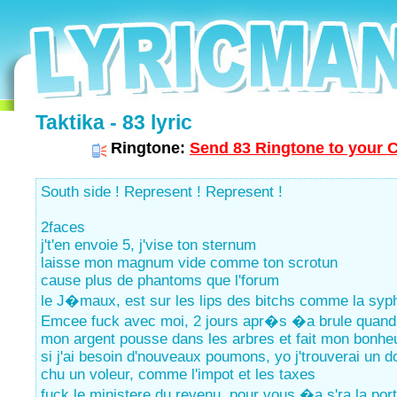
Taktika - 83 lyric
Ringtone:
Send 83 Ringtone to your C
South side ! Represent ! Represent !
2faces
j't'en envoie 5, j'vise ton sternum
laisse mon magnum vide comme ton scrotun
cause plus de phantoms que l'forum
le J�maux, est sur les lips des bitchs comme la syph
Emcee fuck avec moi, 2 jours apr�s �a brule quand 
mon argent pousse dans les arbres et fait mon bonhe
si j'ai besoin d'nouveaux poumons, yo j'trouverai un 
chu un voleur, comme l'impot et les taxes
fuck le ministere du revenu, pour vous �a s'ra la port