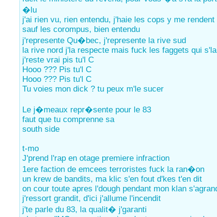
�lu
j'ai rien vu, rien entendu, j'haie les cops y me renden
sauf les corompus, bien entendu
j'represente Qu�bec, j'represente la rive sud
la rive nord j'la respecte mais fuck les faggets qui s'la
j'reste vrai pis tu'l C
Hooo ??? Pis tu'l C
Hooo ??? Pis tu'l C
Tu voies mon dick ? tu peux m'le sucer
Le j�meaux repr�sente pour le 83
faut que tu comprenne sa
south side
t-mo
J'prend l'rap en otage premiere infraction
1ere faction de emcees terroristes fuck la ran�on
un krew de bandits, ma klic s'en fout d'kes t'en dit
on cour toute apres l'dough pendant mon klan s'agrand
j'ressort grandit, d'ici j'allume l'incendit
j'te parle du 83, la qualit� j'garanti