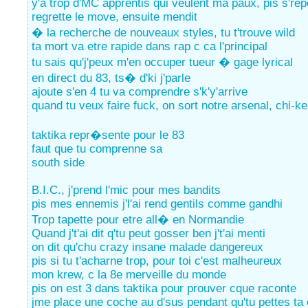
y'a trop d'MC apprentis qui veulent ma paux, pis s'rep
regrette le move, ensuite mendit
� la recherche de nouveaux styles, tu t'trouve wild
ta mort va etre rapide dans rap c ca l'principal
tu sais qu'j'peux m'en occuper tueur � gage lyrical
en direct du 83, ts� d'ki j'parle
ajoute s'en 4 tu va comprendre s'k'y'arrive
quand tu veux faire fuck, on sort notre arsenal, chi-k
taktika repr�sente pour le 83
faut que tu comprenne sa
south side
B.I.C., j'prend l'mic pour mes bandits
pis mes ennemis j'l'ai rend gentils comme gandhi
Trop tapette pour etre all� en Normandie
Quand j't'ai dit q'tu peut gosser ben j't'ai menti
on dit qu'chu crazy insane malade dangereux
pis si tu t'acharne trop, pour toi c'est malheureux
mon krew, c la 8e merveille du monde
pis on est 3 dans taktika pour prouver cque raconte
jme place une coche au d'sus pendant qu'tu pettes ta