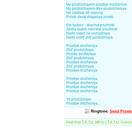
My prodolzhayem prostiye dvizheniya
My prodolzhayem dlya prodolzheniya
Ne zadavai eti voprosy
Prosto davai dvigaisya prosto
Eto lyubov' - skachut pruzhinki
Zavtra lyuboi men'she snezhinki
Nado uspet' ne vozrazhaya
Nado umet' zhit' prodolzhaya
Prostiye dvizheniya
Zhit' prodolzhaya
Prostie dvizheniya
Zhit' prodolzhaya
Prostiye dvizheniya
Zhit' prodolzhaya
Prostiye dvizheniya
Prostiye dvizheniya
Prostiye dvizheniya
Prostiye dvizheniya
Prostiye dvizheniya
Ya prodolzhayu
Prostiye dvizheniya...
Ringtone:
Send Prosty
Find free T.A.T.U. MP3s
|
T.A.T.U. Cover