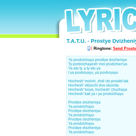
T.A.T.U. - Prostye Dvizheni
Ringtone:
Send Prosty
Ya prodolzhayu prostiye dvizheniya
Ty pordolzhayesh' moi prodlzhen'ya
Ya eto ty, a ty eto ya
I ya povtoryayu, ya povtoryayu
Hochesh' molchi, zhdi cto proidet tak
Hochesh' vklyuchi dva oborota
Hochesh' tvoya, hochesh' chuzhaya
Hochesh' kak ya i ya prodolzhayu
Prostiye dvizheniya
Ya prodolzhayu
Prostiye dvizheniya
Ya prodolzhayu
Prostiye dvizheniya
Ya prodolzhayu
Prostiye dvizheniya
Ya prodolzhayu