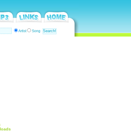
Artist
Song
s
loads