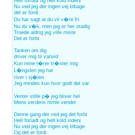
Helt forladt og helt kold indeni
Nu ved jeg der ingen vej tilbage
det er fordi
Du har sagt at du vil v�re fri
Nu du v�k, men jeg er her stadig
Troede aldrig jeg ville miste
Det er forbi
Tanken om dig
driver mig til vanvid
Kun mine t�rer tr�ster mig
L�ngslen jeg har
river i sj�len
Jeg mindes kun hvor godt det var
Venter stille p� jeg bliver hel
Mens verdens himle vender
Denne gang der ved jeg det forbi
Helt forladt og helt kold indeni
Nu ved jeg der ingen vej tilbage
Og det er fordi