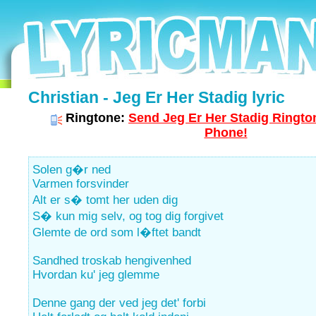
Christian - Jeg Er Her Stadig lyric
Ringtone:
Send Jeg Er Her Stadig Rington
Phone!
Solen g�r ned
Varmen forsvinder
Alt er s� tomt her uden dig
S� kun mig selv, og tog dig forgivet
Glemte de ord som l�ftet bandt
Sandhed troskab hengivenhed
Hvordan ku' jeg glemme
Denne gang der ved jeg det' forbi