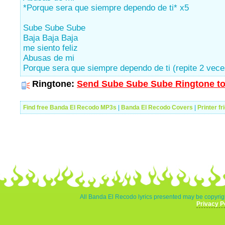
*Porque sera que siempre dependo de ti* x5
Sube Sube Sube
Baja Baja Baja
me siento feliz
Abusas de mi
Porque sera que siempre dependo de ti (repite 2 vece
Ringtone:
Send Sube Sube Sube Ringtone to
Find free Banda El Recodo MP3s
|
Banda El Recodo Covers
|
Printer fr
All Banda El Recodo lyrics presented may be copyrigh
Privacy P