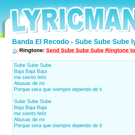
Banda El Recodo - Sube Sube Sube ly
Ringtone:
Send Sube Sube Sube Ringtone to
Sube Sube Sube
Baja Baja Baja
me siento feliz
Abusas de mi
Porque sera que siempre dependo de ti
Sube Sube Sube
Baja Baja Baja
me siento feliz
Abusas de mi
Porque sera que siempre dependo de ti