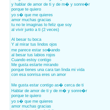
y hablar de amor de ti y de m� y sonre�r
porque te quiero
yo s� que me quieres
amor muchas gracias
tu no te imaginas lo feliz que soy
al vivir junto a ti (2 veces)
Al besar tu boca
Y al mirar tus lindos ojos
me parece estar so�ando
al besar tus labios rojos
Cuando estoy contigo
Me gusta estarte mirando
porque tienes una cara tan linda mi vida
con esa sonrisa eres un amor
Me gusta estar contigo as� cerca de ti
Hablar de amor de ti y de m� y sonre�r
porque te quiero
yo s� que me quieres
amor muchas gracias