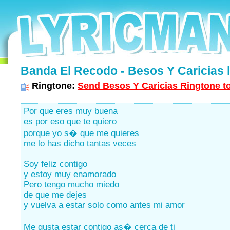
Banda El Recodo - Besos Y Caricias l
Ringtone:
Send Besos Y Caricias Ringtone to
Por que eres muy buena
es por eso que te quiero
porque yo s� que me quieres
me lo has dicho tantas veces
Soy feliz contigo
y estoy muy enamorado
Pero tengo mucho miedo
de que me dejes
y vuelva a estar solo como antes mi amor
Me gusta estar contigo as� cerca de ti